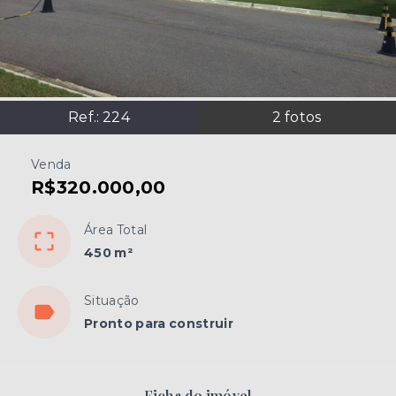
Ref.:
224
2
fotos
Venda
R$320.000,00
Área Total
450 m²
Situação
Pronto para construir
Ficha do imóvel