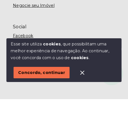
Negocie seu Imóvel
Social
Facebook
Esse site utiliza
cookies
, que possibilitam uma
melhor experiência de navegação.
Ao continuar,
Olá! Estamos disponíveis para te ajudar.
você concorda com o uso de
cookies
.
© Copyright 2026 - MODO IMÓVEIS TAUBATÉ -
Todos os direitos reservados
Concordo, continuar
SITE PARA IMOBILIARIA
Início
Histórico
Favoritos