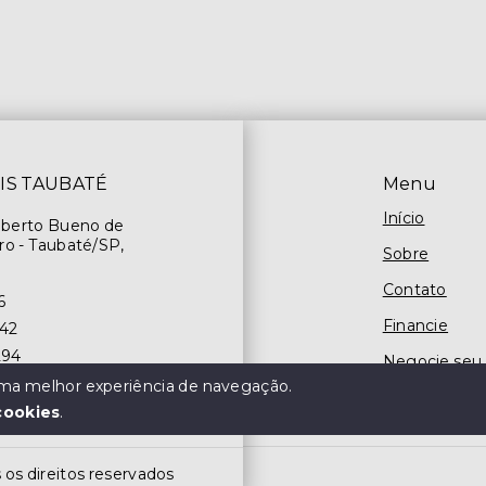
IS TAUBATÉ
Menu
Início
oberto Bueno de
ro - Taubaté/SP,
Sobre
Contato
6
Financie
842
294
Negocie seu
 uma melhor experiência de navegação.
cookies
.
s direitos reservados