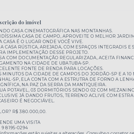
scrição do imóvel
NDO CASA CINEMATOGRÁFICA NAS MONTANHAS.
NDÍSSIMA CASA DE CAMPO, APROVEITE O MELHOR JARDI
A CASA É O LUGAR ONDE VOCÊ VIVE.
A CASA RÚSTICA, AREJADA, COM ESPAÇOS INTEGRADIS E
RA IMPLEMENTAÇÃO DESSE PROJETO.
SA COM DOCUMENTAÇÃO REGULARIZADA, ACEITA FINANC
GAMENTO NA CIDADE DE UBATUBA-SP.
CELENTE FONTE DE RENDA PARA LOCAÇÕES.
15 MINUTOS DA CIDADE DE CAMPOS DO JORDÃO-SP E A 1
NHAL-SP, ELA CONTA COM A ESTRUTRA DE FORNO A LENHA,
GNÍFICA, NA PAZ DA SERRA DA MANTIQUEIRA.
UA POTAVEL, 03 DORMITÓRIOS SENDO 02 COM MEZANINO
CLUSIVE JÁ DANDO FRUTOS, TERRENO ACLIVE COM ESTRA
CASEIRO É NEGOCIÁVEL.
LOR? R$ 380.000,00.
ENDE UMA VISITA
) 9 8195-0294
informações estão sujeitas a alterações. Consulte o corretor r