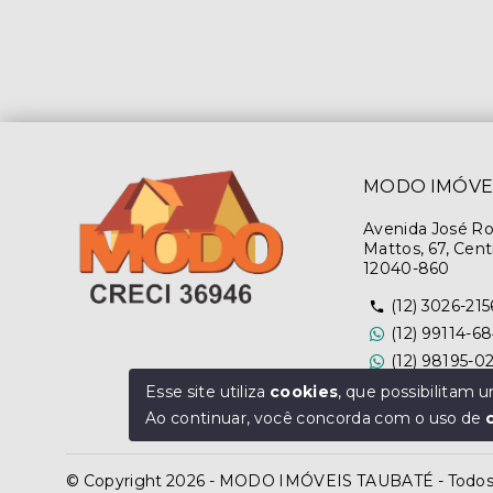
MODO IMÓVE
Avenida José R
Mattos, 67, Cent
12040-860
(12) 3026-215
(12) 99114-6
(12) 98195-0
Ver e-mail
Esse site utiliza
cookies
, que possibilitam
Ao continuar, você concorda com o uso de
© Copyright 2026 - MODO IMÓVEIS TAUBATÉ - Todos o