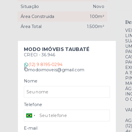
Situação
Novo
Área Construida
100m²
De
Área Total
1.500m²
VE
LI
SU
UM
MODO IMÓVEIS TAUBATÉ
PA
CRECI -
36.946
CA
PA
(12) 9 8195-0294
EX
modoimoveis@gmail.com
A 
PI
Nome
MA
ÁG
IN
O 
Telefone
VA
AG
(12
E-mail
As 