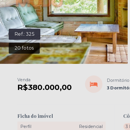
Ref.:
325
20
fotos
Venda
Dormitório
R$380.000,00
3 Dormitó
Ficha do imóvel
Cô
Perfil
Residencial
3