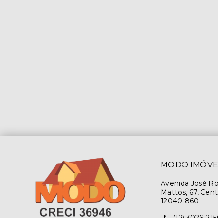
MODO IMÓVE
Avenida José R
Mattos, 67, Cent
12040-860
(12) 3026-215