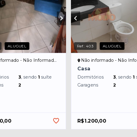
ALUGUEL
Ref.:
403
ALUGUEL
formado - Não Informado/NI
Não informado - Não Inform
Casa
rios
3
, sendo
1
suíte
Dormitórios
3
, sendo
1
ns
2
Garagens
2
0,00
R$1.200,00