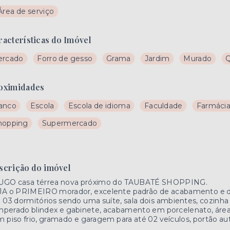
Área de serviço
racterísticas do Imóvel
ercado
Forro de gesso
Grama
Jardim
Murado
Q
oximidades
anco
Escola
Escola de idioma
Faculdade
Farmáci
hopping
Supermercado
scrição do imóvel
UGO casa térrea nova próximo do TAUBATÉ SHOPPING.
JA o PRIMEIRO morador, excelente padrão de acabamento e d
 03 dormitórios sendo uma suíte, sala dois ambientes, cozinha
perado blindex e gabinete, acabamento em porcelenato, área 
 piso frio, gramado e garagem para até 02 veículos, portão a