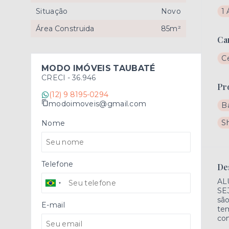
Situação
Novo
1 
Área Construida
85m²
Ca
C
MODO IMÓVEIS TAUBATÉ
CRECI -
36.946
Pr
(12) 9 8195-0294
modoimoveis@gmail.com
B
S
Nome
Telefone
De
AL
SE
são
E-mail
tem
com