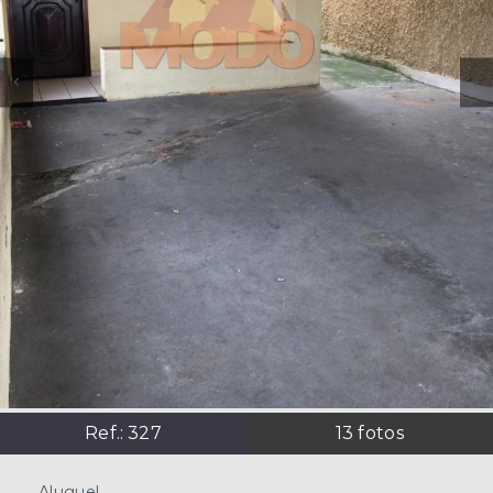
Ref.:
327
13
fotos
Aluguel