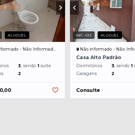
ALUGUEL
Ref.:
433
ALUGUEL
formado - Não Informado/NI
Não informado - Não Inform
Casa Alto Padrão
rios
3
, sendo
1
suíte
Dormitórios
3
, sendo
1
ns
2
Garagens
2
0,00
Consulte