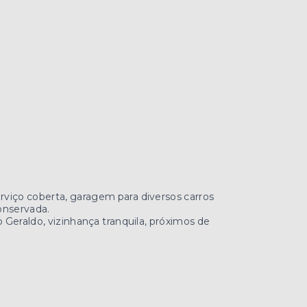
erviço coberta, garagem para diversos carros
conservada.
ão Geraldo, vizinhança tranquila, próximos de