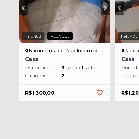
Ref.:
483
ALUGUEL
Ref.:
403
Não informado - Não Informado/NI
Não in
Casa
Casa
Dormitórios
3
, sendo
1
suíte
Dormitó
Garagens
2
Garage
R$1.300,00
R$1.20