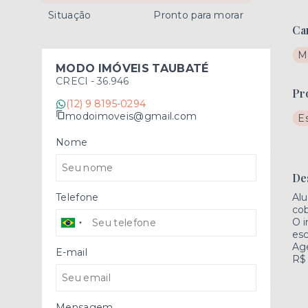
Situação
Pronto para morar
Ca
M
MODO IMÓVEIS TAUBATÉ
CRECI -
36.946
Pr
(12) 9 8195-0294
modoimoveis@gmail.com
E
Nome
De
Telefone
Alu
cob
O i
esc
Ag
E-mail
R$ 
Mensagem