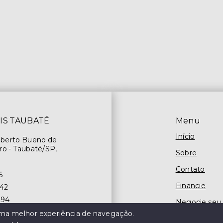
IS TAUBATÉ
Menu
Início
oberto Bueno de
ro - Taubaté/SP,
Sobre
Contato
6
Financie
842
294
Negocie seu
 uma melhor experiência de navegação.