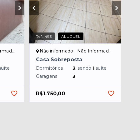
Ref.:
493
ALUGUEL
ado/NI
Não informado - Não Informado/NI
Casa Sobreposta
suíte
Dormitórios
3
, sendo
1
suíte
Garagens
3
R$1.750,00