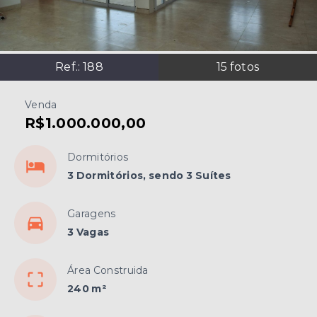
Ref.:
188
15
fotos
Venda
R$1.000.000,00
Dormitórios
3 Dormitórios, sendo 3 Suítes
Garagens
3 Vagas
Área Construida
240 m²