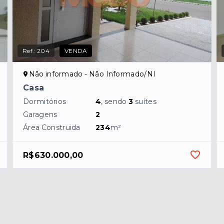
Ref.:
204
VENDA
Não informado - Não Informado/NI
Casa
Dormitórios
4
, sendo
3
suítes
Garagens
2
Área Construida
234
m²
R$630.000,00