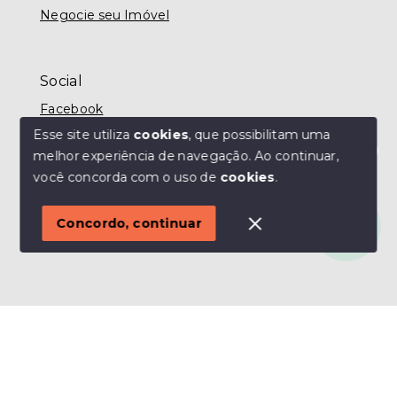
Negocie seu Imóvel
Social
Facebook
Esse site utiliza
cookies
, que possibilitam uma
melhor experiência de navegação.
Ao continuar,
Olá! Estamos disponíveis para te ajudar.
você concorda com o uso de
cookies
.
© Copyright 2026 - MODO IMÓVEIS TAUBATÉ -
Todos os direitos reservados
Concordo, continuar
SITE PARA IMOBILIARIA
Início
Histórico
Favoritos