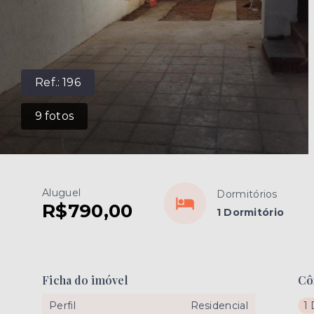
Ref.:
196
9
fotos
Aluguel
Dormitórios
R$790,00
1 Dormitório
Ficha do imóvel
Cô
Perfil
Residencial
1