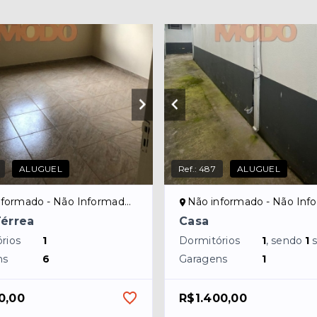
ALUGUEL
Ref.:
487
ALUGUEL
formado - Não Informado/NI
Não informado - Não Inform
Térrea
Casa
rios
1
Dormitórios
1
, sendo
1
ns
6
Garagens
1
0,00
R$1.400,00