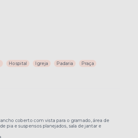
a
Hospital
Igreja
Padaria
Praça
rancho coberto com vista para o gramado, área de
e pia e suspensos planejados, sala de jantar e
a.