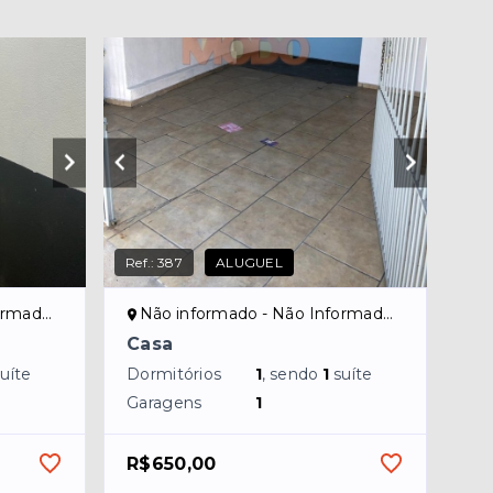
Ref.:
387
ALUGUEL
ado/NI
Não informado - Não Informado/NI
Casa
suíte
Dormitórios
1
, sendo
1
suíte
Garagens
1
R$650,00