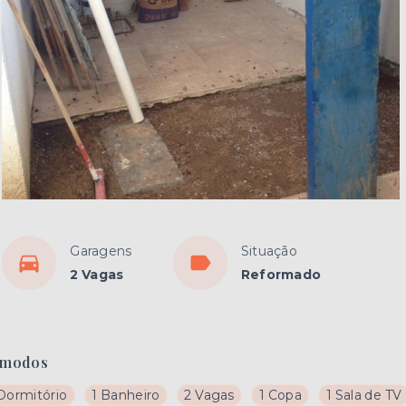
Garagens
Situação
2 Vagas
Reformado
modos
 Dormitório
1 Banheiro
2 Vagas
1 Copa
1 Sala de TV