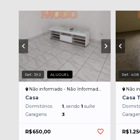
Ref.:
392
ALUGUEL
Ref.:
408
Não informado - Não Informado/NI
Não in
Casa
Casa 
Dormitórios
1
, sendo
1
suíte
Dormitó
Garagens
3
Garage
R$650,00
R$1.25