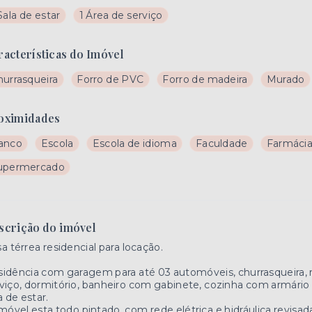
Sala de estar
1 Área de serviço
racterísticas do Imóvel
hurrasqueira
Forro de PVC
Forro de madeira
Murado
oximidades
anco
Escola
Escola de idioma
Faculdade
Farmáci
upermercado
scrição do imóvel
a térrea residencial para locação.
idência com garagem para até 03 automóveis, churrasqueira, 
viço, dormitório, banheiro com gabinete, cozinha com armário d
a de estar.
móvel esta todo pintado, com rede elétrica e hidráulica revisad