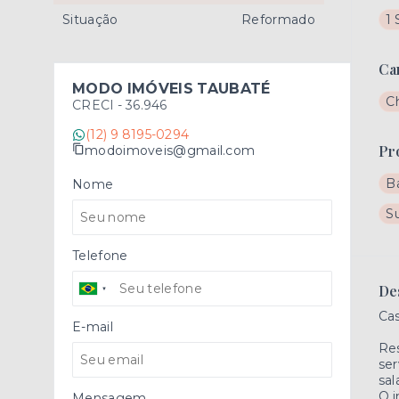
Situação
Reformado
1 
Ca
MODO IMÓVEIS TAUBATÉ
C
CRECI -
36.946
(12) 9 8195-0294
Pr
modoimoveis@gmail.com
B
Nome
S
Telefone
De
Cas
E-mail
Res
ser
sal
O i
Mensagem