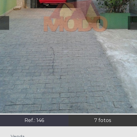
Ref.:
146
7
fotos
Venda