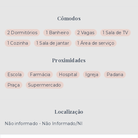
Cômodos
2 Dormitórios
1 Banheiro
2 Vagas
1 Sala de TV
1 Cozinha
1 Sala de jantar
1 Área de serviço
Proximidades
Escola
Farmácia
Hospital
Igreja
Padaria
Praça
Supermercado
Localização
Não informado - Não Informado/NI