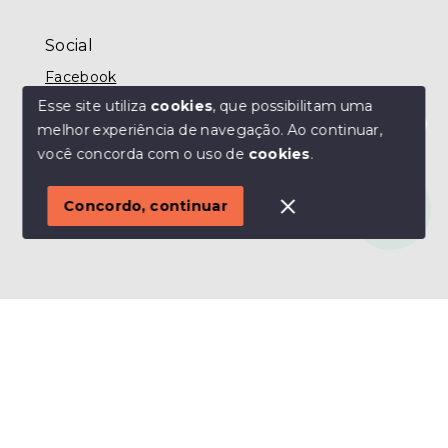
Social
Facebook
Esse site utiliza
cookies
, que possibilitam uma
melhor experiência de navegação.
Ao continuar,
Olá! Estamos disponíveis para te ajudar.
você concorda com o uso de
cookies
.
© Copyright 2026 - MODO IMÓVEIS TAUBATÉ -
Todos os direitos reservados
Concordo, continuar
SITE PARA IMOBILIARIA
Início
Histórico
Favoritos