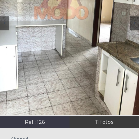
Ref.:
126
11
fotos
Aluguel