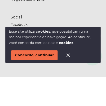
Social
Facebook
Esse site utiliza
cookies
, que possibilitam uma
melhor experiência de navegação.
Ao continuar,
Olá! Estamos disponíveis para te ajudar.
você concorda com o uso de
cookies
.
© Copyright 2026 - MODO IMÓVEIS TAUBATÉ -
Todos os direitos reservados
Concordo, continuar
SITE PARA IMOBILIARIA
Início
Histórico
Favoritos