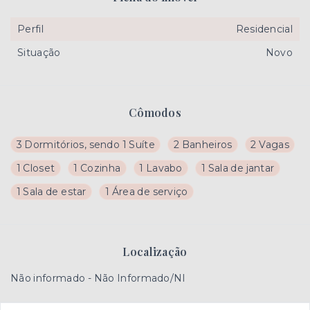
Perfil
Residencial
Situação
Novo
Cômodos
3 Dormitórios, sendo 1 Suíte
2 Banheiros
2 Vagas
1 Closet
1 Cozinha
1 Lavabo
1 Sala de jantar
1 Sala de estar
1 Área de serviço
Localização
Não informado - Não Informado/NI