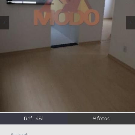
Ref.:
481
9
fotos
Aluguel