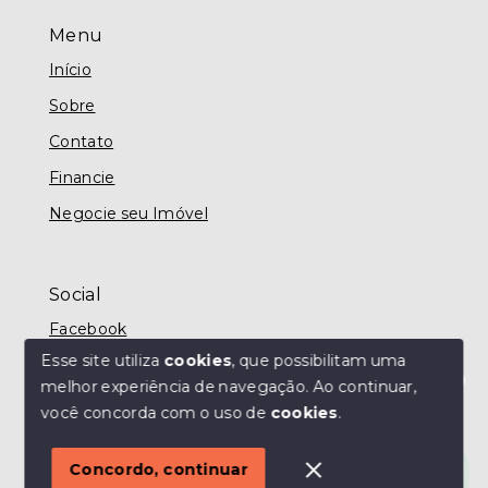
Menu
Início
Sobre
Contato
Financie
Negocie seu Imóvel
Social
Facebook
Esse site utiliza
cookies
, que possibilitam uma
melhor experiência de navegação.
Ao continuar,
Olá! Estamos disponíveis para te ajudar.
você concorda com o uso de
cookies
.
© Copyright 2026 - MODO IMÓVEIS TAUBATÉ -
Todos os direitos reservados
Concordo, continuar
SITE PARA IMOBILIARIA