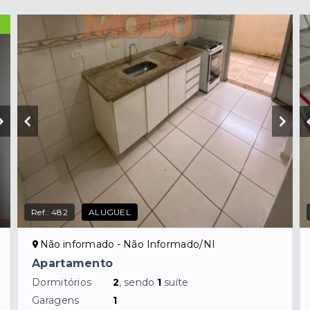
Ref.:
482
ALUGUEL
Não informado - Não Informado/NI
Apartamento
Dormitórios
2
, sendo
1
suíte
Garagens
1