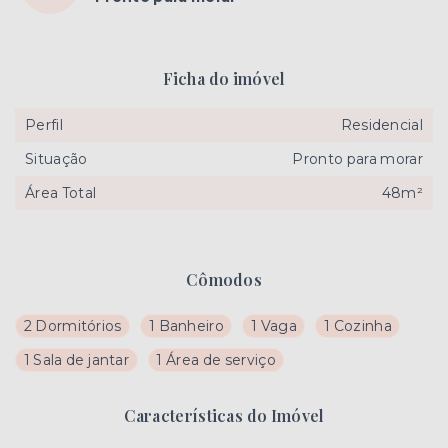
Ficha do imóvel
Perfil
Residencial
Situação
Pronto para morar
Área Total
48m²
Cômodos
2 Dormitórios
1 Banheiro
1 Vaga
1 Cozinha
1 Sala de jantar
1 Área de serviço
Características do Imóvel