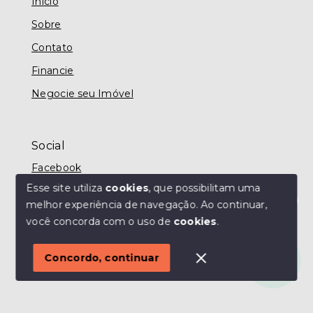
Início
Sobre
Contato
Financie
Negocie seu Imóvel
Social
Facebook
Esse site utiliza
cookies
, que possibilitam uma
melhor experiência de navegação.
Ao continuar,
Olá! Estamos disponíveis para te ajudar.
você concorda com o uso de
cookies
.
© Copyright 2026 - MODO IMÓVEIS TAUBATÉ -
Todos os direitos reservados
Concordo, continuar
SITE PARA IMOBILIARIA