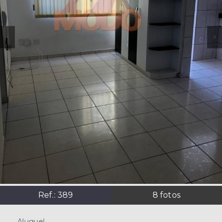
Ref.:
389
8
fotos
Aluguel