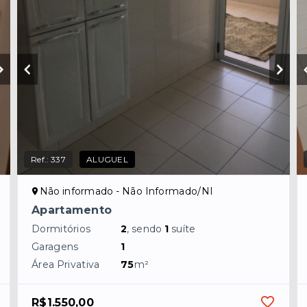
Ref.:
337
ALUGUEL
Não informado - Não Informado/NI
Apartamento
Dormitórios
2
, sendo
1
suíte
Garagens
1
Área Privativa
75
m²
R$1.550,00