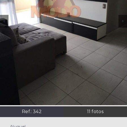
Ref.:
342
11
fotos
Aluguel