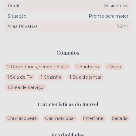
Perfil
Residencial
Situação
Pronto para morar
Área Privativa
75m²
Cômodos
2 Dormitórios, sendo 1 Suíte
1 Banheiro
1 Vaga
1 Sala de TV
1 Cozinha
1 Sala de jantar
1 Área de serviço
Características do Imóvel
Churrasqueira
Gás individual
Interfone
Sacada
Proximidades