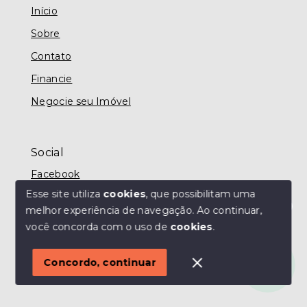
Início
Sobre
Contato
Financie
Negocie seu Imóvel
Social
Facebook
Esse site utiliza
cookies
, que possibilitam uma
melhor experiência de navegação.
Ao continuar,
Olá! Estamos disponíveis para te ajudar.
você concorda com o uso de
cookies
.
© Copyright 2026 - MODO IMÓVEIS TAUBATÉ -
Todos os direitos reservados
Concordo, continuar
SITE PARA IMOBILIARIA