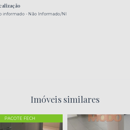
calização
o informado - Não Informado/NI
Imóveis similares
PACOTE FECH