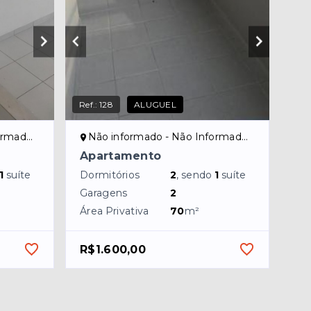
Ref.:
128
ALUGUEL
ado/NI
Não informado - Não Informado/NI
Apartamento
1
suíte
Dormitórios
2
, sendo
1
suíte
Garagens
2
Área Privativa
70
m²
R$1.600,00