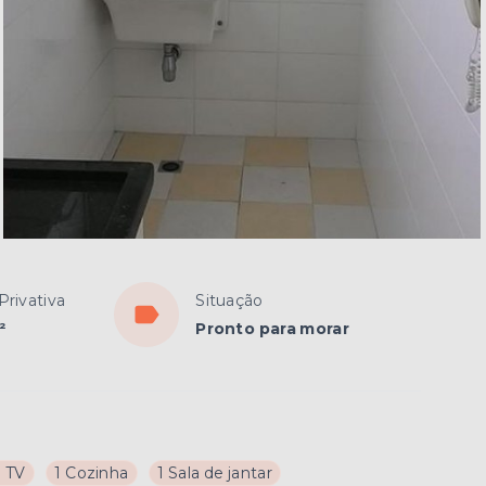
Privativa
Situação
²
Pronto para morar
e TV
1 Cozinha
1 Sala de jantar