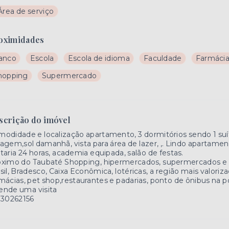
Área de serviço
oximidades
anco
Escola
Escola de idioma
Faculdade
Farmáci
hopping
Supermercado
scrição do imóvel
odidade e localização apartamento, 3 dormitórios sendo 1 suít
agem,sol damanhã, vista para área de lazer, ,. Lindo apartamen
taria 24 horas, academia equipada, salão de festas.
ximo do Taubaté Shopping, hipermercados, supermercados e 
sil, Bradesco, Caixa Econômica, lotéricas, a região mais valorizad
mácias, pet shop,restaurantes e padarias, ponto de ônibus na p
ende uma visita
)30262156