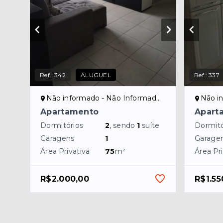
Ref.:
342
ALUGUEL
Ref.:
337
Não informado - Não Informado/NI
Não in
Apartamento
Apart
Dormitórios
2
, sendo
1
suíte
Dormitó
Garagens
1
Garage
Área Privativa
75
m²
Área Pri
R$2.000,00
R$1.55