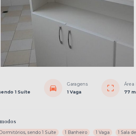
Garagens
Área 
sendo 1 Suíte
1 Vaga
77 m
modos
Dormitórios, sendo 1 Suíte
1 Banheiro
1 Vaga
1 Sala d