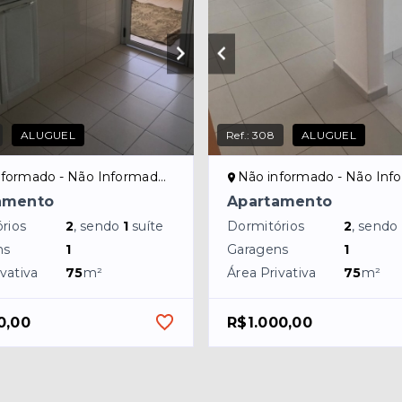
ALUGUEL
Ref.:
308
ALUGUEL
formado - Não Informado/NI
Não informado - Não Inform
amento
Apartamento
rios
2
, sendo
1
suíte
Dormitórios
2
, sendo
ns
1
Garagens
1
vativa
75
m²
Área Privativa
75
m²
0,00
R$1.000,00