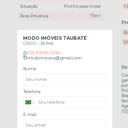
Situação
Pronto para morar
1 
Área Privativa
77m²
Pr
B
MODO IMÓVEIS TAUBATÉ
S
CRECI -
36.946
(12) 9 8195-0294
modoimoveis@gmail.com
De
Nome
Com
gar
por
Pró
Telefone
Bra
far
Ag
(12
E-mail