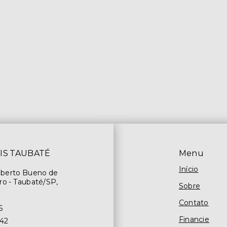
IS TAUBATÉ
Menu
Início
oberto Bueno de
ro - Taubaté/SP,
Sobre
Contato
6
Financie
842