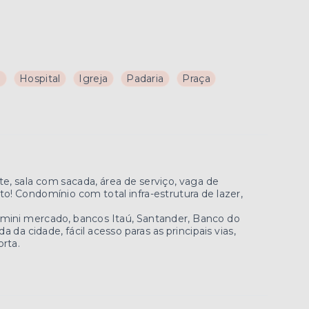
a
Hospital
Igreja
Padaria
Praça
e, sala com sacada, área de serviço, vaga de
to! Condomínio com total infra-estrutura de lazer,
mini mercado, bancos Itaú, Santander, Banco do
a da cidade, fácil acesso paras as principais vias,
orta.