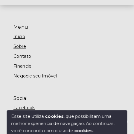
Menu
Início
Sobre
Contato
Financie
Negocie seu Imóvel
Social
Facebook
Esse site utiliza
cookies
, que possibilitam uma
melhor experiência de navegação.
Ao continuar,
Olá! Estamos disponíveis para te ajudar.
você concorda com o uso de
cookies
.
© Copyright 2026 - MODO IMÓVEIS TAUBATÉ -