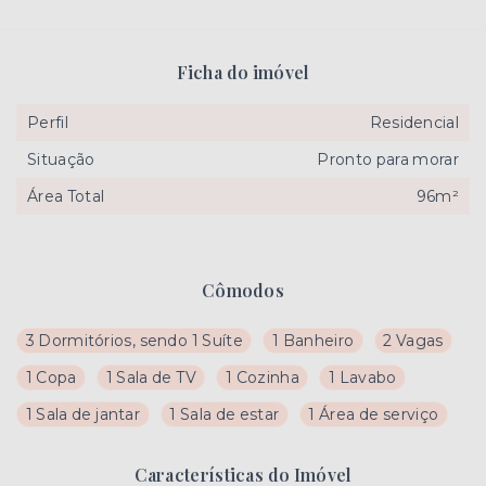
Ficha do imóvel
Perfil
Residencial
Situação
Pronto para morar
Área Total
96m²
Cômodos
3 Dormitórios, sendo 1 Suíte
1 Banheiro
2 Vagas
1 Copa
1 Sala de TV
1 Cozinha
1 Lavabo
1 Sala de jantar
1 Sala de estar
1 Área de serviço
Características do Imóvel