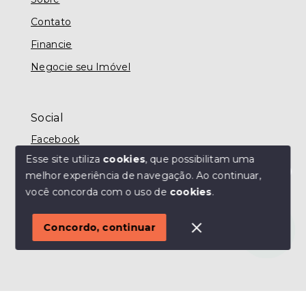
Contato
Financie
Negocie seu Imóvel
Social
Facebook
Esse site utiliza
cookies
, que possibilitam uma
melhor experiência de navegação.
Ao continuar,
Olá! Estamos disponíveis para te ajudar.
você concorda com o uso de
cookies
.
© Copyright 2026 - MODO IMÓVEIS TAUBATÉ -
Todos os direitos reservados
Concordo, continuar
SITE PARA IMOBILIARIA