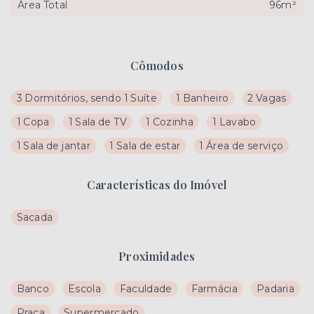
Área Total
96m²
Cômodos
3 Dormitórios, sendo 1 Suíte
1 Banheiro
2 Vagas
1 Copa
1 Sala de TV
1 Cozinha
1 Lavabo
1 Sala de jantar
1 Sala de estar
1 Área de serviço
Características do Imóvel
Sacada
Proximidades
Banco
Escola
Faculdade
Farmácia
Padaria
Praça
Supermercado