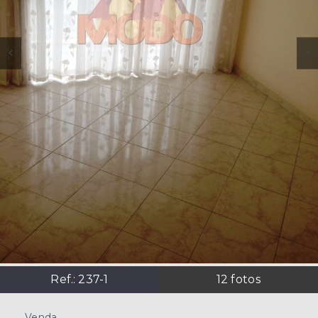
Ref.:
237-1
12
fotos
Venda