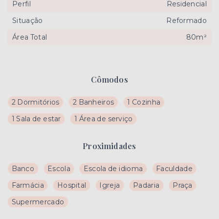
Perfil
Residencial
Situação
Reformado
Área Total
80m²
Cômodos
2 Dormitórios
2 Banheiros
1 Cozinha
1 Sala de estar
1 Área de serviço
Proximidades
Banco
Escola
Escola de idioma
Faculdade
Farmácia
Hospital
Igreja
Padaria
Praça
Supermercado