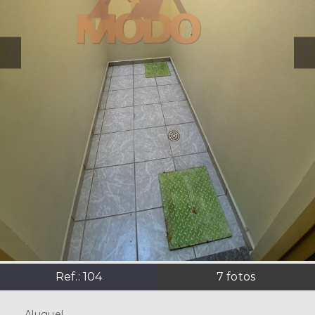
Ref.:
104
7
fotos
Aluguel